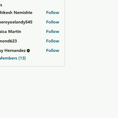
s
hikesh Nemishte
Follow
meroyoelandy545
Follow
yoelandy545
sica Martin
Follow
mond623
Follow
623
ay Hernandez
Follow
 Members (13)