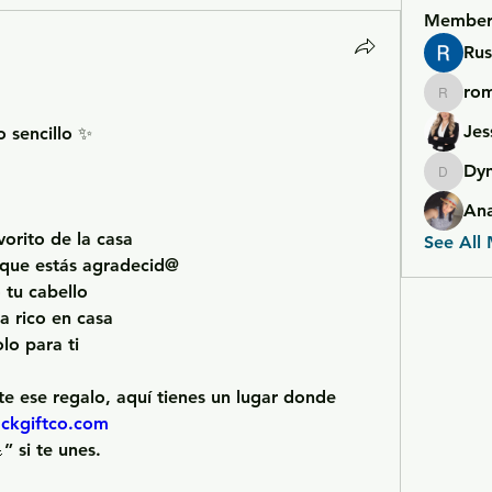
Member
Rus
ro
romero
Jes
 sencillo ✨
Dy
Dymond
An
vorito de la casa
See All
s que estás agradecid@
o tu cabello
a rico en casa
olo para ti
rte ese regalo, aquí tienes un lugar donde 
ckgiftco.com
” si te unes.